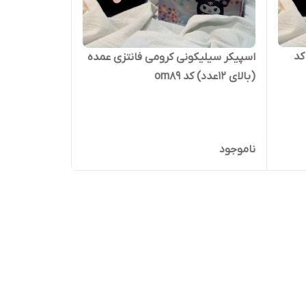
کد
اسپیکر سیلیکونی کرومی فانتزی عمده
(بالای ۱۲عدد) کد om89
ناموجود