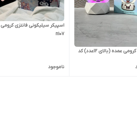
اسپیکر سیلیکونی فانتزی کرومی 
n107
اسپیکر کرومی عمده (بالای ۱۲عدد) کد
ناموجود