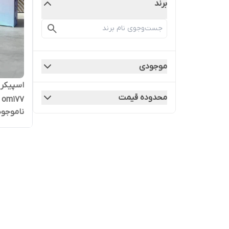
برند
موجودی
محدوده قیمت
om177
ناموجود