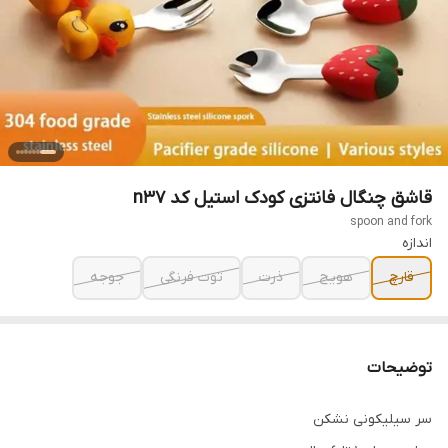
قاشق چنگال فانتزی کودک استیل کد n37
spoon and fork
اندازه
قارچ
هویج
ذرت
توت فرنگی
جوجه
توضیحات
سر سیلیکونی نشکن