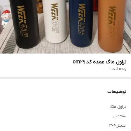
تراول ماگ عمده کد om29
travel mug
توضیحات
تراول ماگ
350میل
استیل304