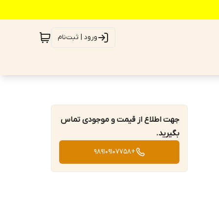
ورود | ثبت‌نام
جهت اطلاع از قیمت و موجودی تماس
بگیرید.
+989109107758