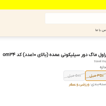
س با ما
اول ماگ دور سیلیکونی عمده (بالای ۱۰عدد) کد om34
travel m
دازه
۳۵۰ میل
۵۰۰ میل
ته‌بندی
:
ورزشی و سفر