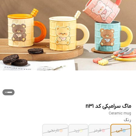
ماگ سرامیکی کد n31
Ceramic mug
رنگ
آبی
قرمز
زرد
نارنجی