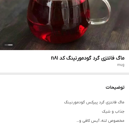
ماگ فانتزی گرد گودمورنینگ کد n81
mug
توضیحات
ماگ فانتزی گرد پیرکس گودمورنینگ
جذاب و شیک
مخصوص لته، آیس کافی و...