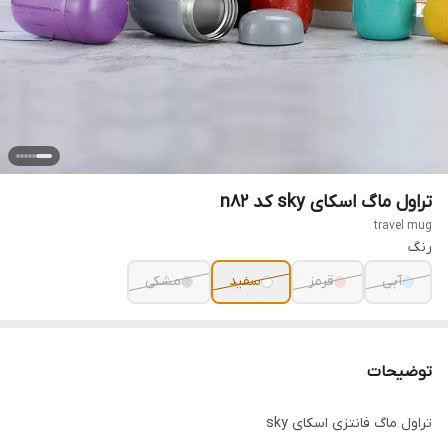
تراول ماگ اسکای sky کد n82
travel mug
رنگ
آبی
قرمز
سفید
مشکی
توضیحات
تراول ماگ فانتزی اسکای sky