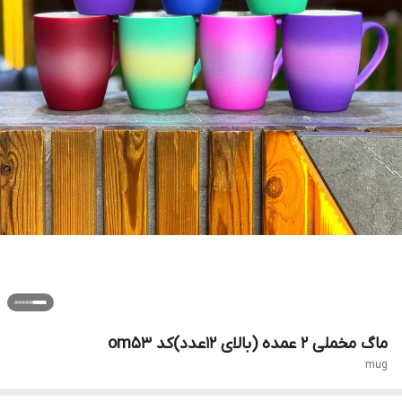
ماگ مخملی 2 عمده (بالای ۱۲عدد)کد om53
mug