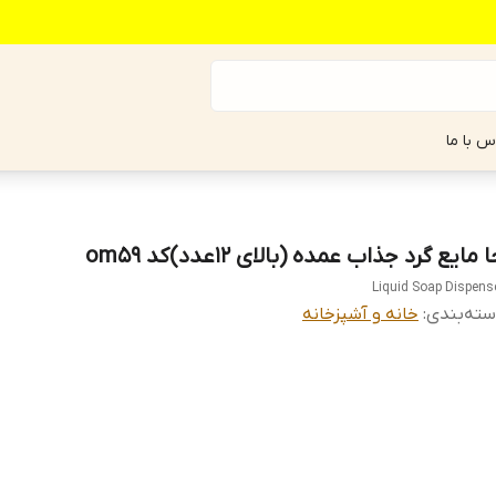
س با ما
 مایع گرد جذاب عمده (بالای ۱۲عدد)کد om59
Liquid Soap Dispens
ته‌بندی
:
خانه و آشپزخانه