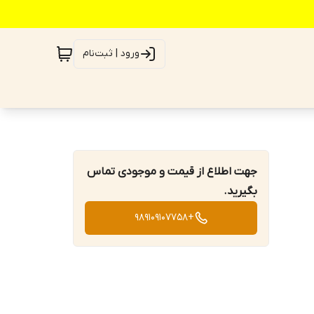
ورود | ثبت‌نام
جهت اطلاع از قیمت و موجودی تماس
بگیرید.
+989109107758