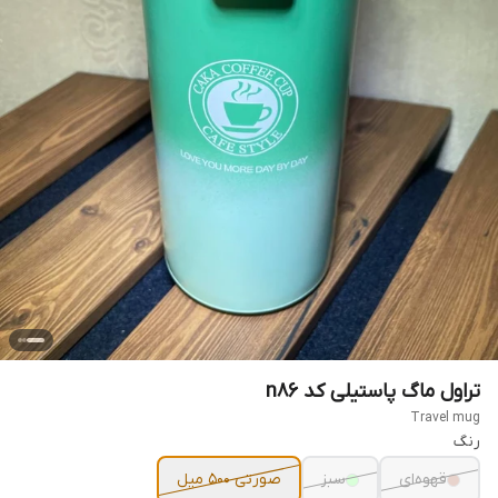
تراول ماگ پاستیلی کد n86
Travel mug
رنگ
قهوه‌ای
سبز
صورتی 500 میل