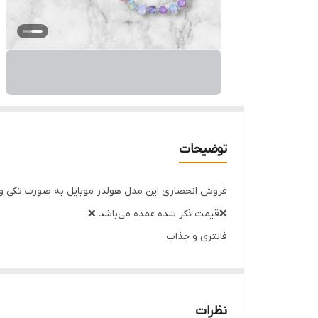
توضیحات
فروش انحصاری این مدل هولدر موبایل به صورت تکی و
❌قیمت ذکر شده عمده می‌باشد ❌
فانتزی و جذاب
طرح های: کرومی، سالیوان، بابانوئل، بدمینتون، گل، استی
آینه دار
بند دار
نظرات