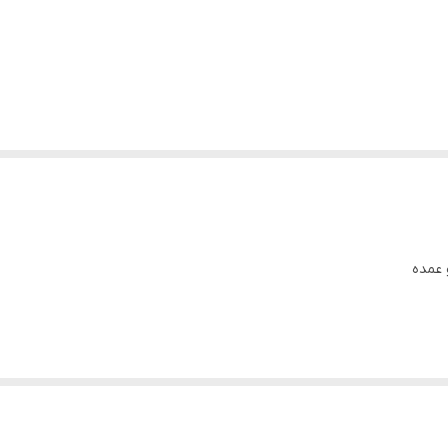
 عمده
ج