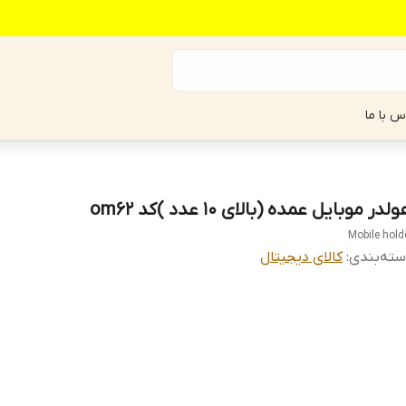
س با ما
لدر موبایل عمده (بالای ۱۰ عدد )کد om62
Mobile hold
ته‌بندی
:
کالای دیجیتال