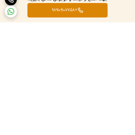
+989109107758
برگشت به بالا
ارسال با پست پیشتاز، ویژه،
۵ روز ضمانت بازگشت کالا
باربری، پیک