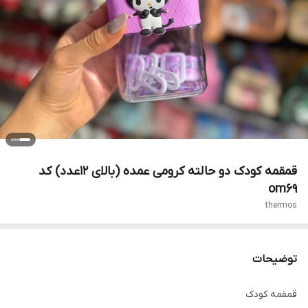
قمقمه کودک دو حالته کرومی عمده (بالای ۱۲عدد) کد
om69
thermos
توضیحات
قمقمه کودک