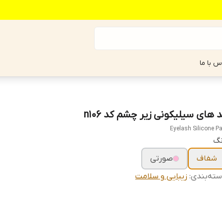
س با ما
د های سیلیکونی زیر چشم کد n106
Eyelash Silicone P
نگ
شفاف
صورتی
ته‌بندی
:
زیبایی و سلامت