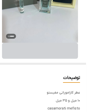
توضیحات
عطر کازاموراتی مفیستو
۱۰ میل و ۳۵ میل
casamorati mefisto