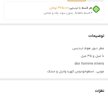
هر قسط با ترب‌پی:
۳۷۵٬۰۰۰
تومان
۴ قسط ماهانه. بدون سود، چک و ضامن.
توضیحات
عطر دیور هوم اینتنس
۱۰ میل و ۳۵ میل
dior homme intens
چوبی ، اسطوخودوس کهربا وانیل و مشک
م ح ر ک
نظرات