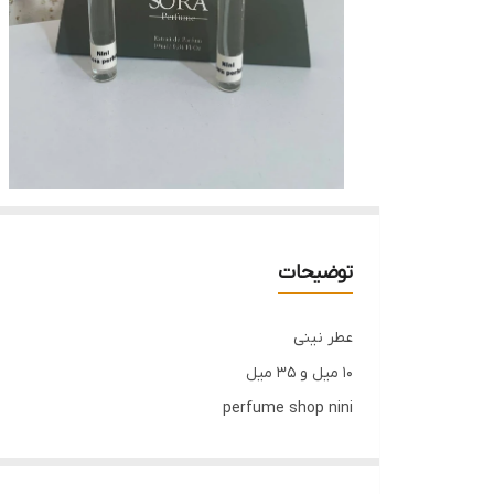
توضیحات
عطر نینی
۱۰ میل و ۳۵ میل
perfume shop nini
با رایحه ی پودری که اول حس تمیزی میده و کاملا بوی 
مخصوص 4 فصل