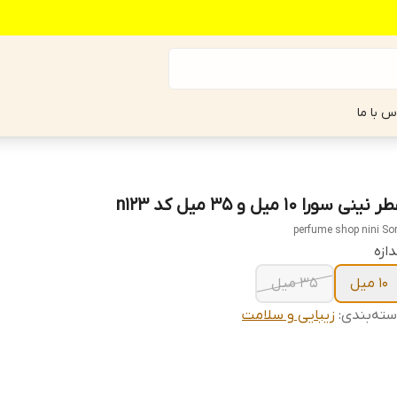
س با ما
 نینی سورا ۱۰ میل و ۳۵ میل کد n123
perfume shop nini So
دازه
10 میل
35 میل
ته‌بندی
:
زیبایی و سلامت