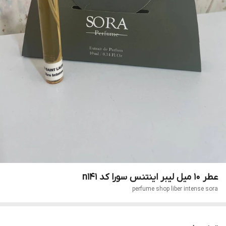
عطر ۱۰ میل لیبر اینتنس سورا کد n141
perfume shop liber intense sora