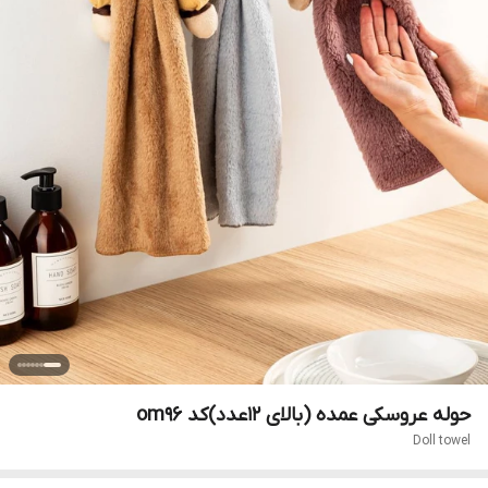
حوله عروسکی عمده (بالای ۱۲عدد)کد om96
Doll towel