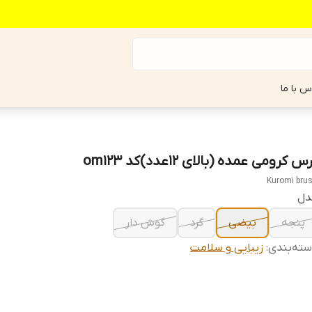
س با ما
س کرومی عمده (بالای ۱۲عدد)کد om123
Kuromi bru
دل
پنجه
بیضی
گرد
گوش دار
ته‌بندی
:
زیبایی و سلامت