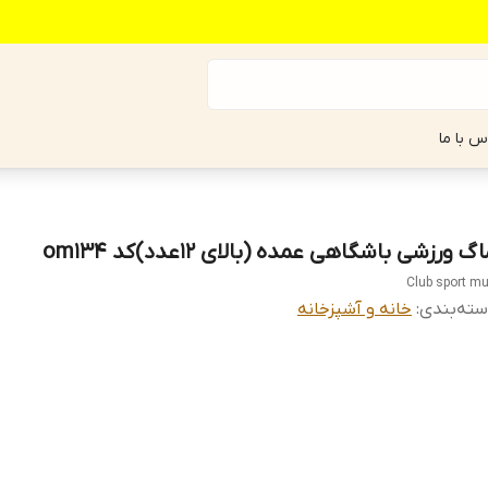
س با ما
گ ورزشی باشگاهی عمده (بالای ۱۲عدد)کد om134
Club sport m
ته‌بندی
:
خانه و آشپزخانه