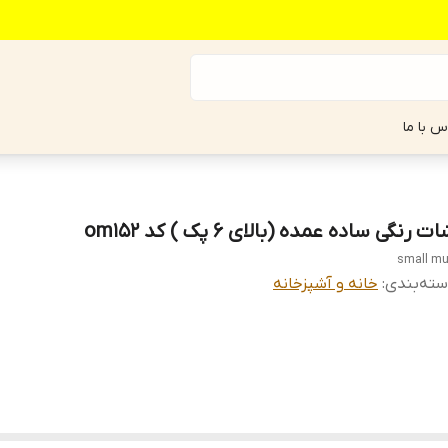
س با ما
ت رنگی ساده عمده (بالای ۶ پک ) کد om152
small m
ته‌بندی
:
خانه و آشپزخانه