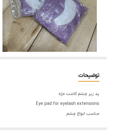
توضیحات
پد زیر چشم کاشت مژه
Eye pad for eyelash extensions
مناسب انواع چشم
برای کاشت مژه، لیفت و لیمینت مژه
پد چسبی زیر چشم