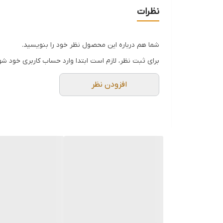
تعداد در هر بسته : یک جفت
نظرات
توجه داشته باشید 👇🏻👇🏻
❌مرطوب بودن پد نسبت به بقیه برند ها کمی کمتر اس
شما هم درباره این محصول نظر خود را بنویسید.
برای ثبت نظر، لازم است ابتدا وارد حساب کاربری خود شو
پدهای زیر چشم جفتی جهت کاشت مژه استفاده می‌شود.
افزودن نظر
مرحله اول اکستنشن مژه چسباندن پد زیر چشم است
طریقه ی استفاده: ابتدا زیر چشم را تمیز کنید به طور