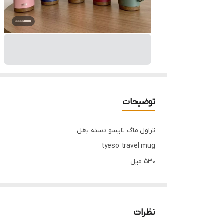
توضیحات
تراول ماگ تایسو دسته بغل
tyeso travel mug
530 میل
710میل
فروش عمده فقط بالای 16عدد
نظرات