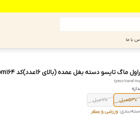
س با ما
اول ماگ تایسو دسته بغل عمده (بالای ۱۶عدد)کد om164
tyeso travel m
دازه
530میل
710میل
ته‌بندی
:
ورزشی و سفر