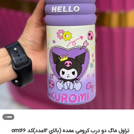
تراول ماگ دو درب کرومی عمده (بالای ۱۲عدد)کد om166