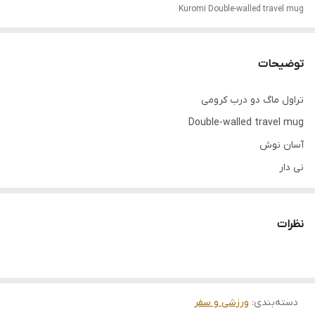
Kuromi Double-walled travel mug
توضیحات
تراول ماگ دو درب کرومی
Double-walled travel mug
آسان نوش
نی دار
قفل دار
فروش عمده فقط بالای ۱۲عدد
نظرات
دسته‌بندی
:
ورزشی و سفر