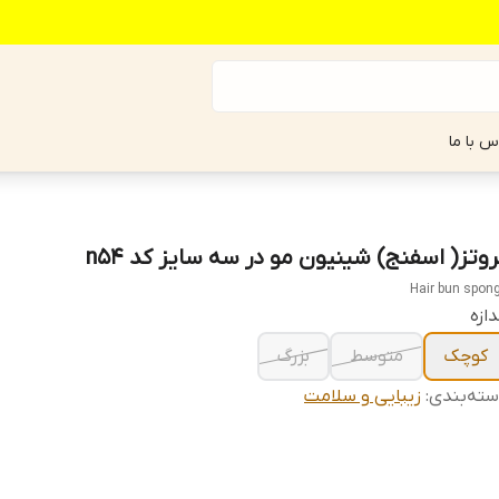
س با ما
روتز( اسفنج) شینیون مو در سه سایز کد n54
Hair bun spon
دازه
کوچک
متوسط
بزرگ
ته‌بندی
:
زیبایی و سلامت