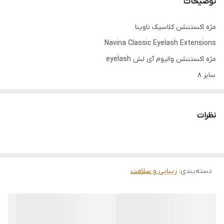
توضیحات
مژه اکستنشن کلاسیک ناوینا
Navina Classic Eyelash Extensions
مژه اکستنشن والیوم آی لش eyelash
سایز 8
مناسب برای انوع کاشت مژه اکستنشن
کیفیت عالی
نظرات
دارای بافتی نرم و ابریشمی
دارای رنگی مات و طبیعی
بدون احساس سنگینی بر روی مژه
دسته‌بندی
:
زیبایی و سلامت