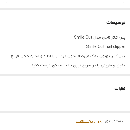
توضیحات
پین کاتر ناخن مدل Smile Cut
Smile Cut nail clipper
پین کاتر بهتون کمک می‌کنه بدون دردسر با ابعاد و اندازه خاص فرنچ
دقیق و ظریفی را در سریع ترین حالت ممکن درست کنید
جنس استیل
آسان کردن فرنچ
نظرات
مناسب برای کاشت ناخن
دارای 11 سایز متفاوت
مناسب استفاده سالنی و خانگی
دسته‌بندی
:
زیبایی و سلامت