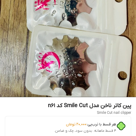
پین کاتر ناخن مدل Smile Cut کد n61
Smile Cut nail clipper
هر قسط با ترب‌پی:
۲۰٬۰۰۰
تومان
۴ قسط ماهانه. بدون سود، چک و ضامن.