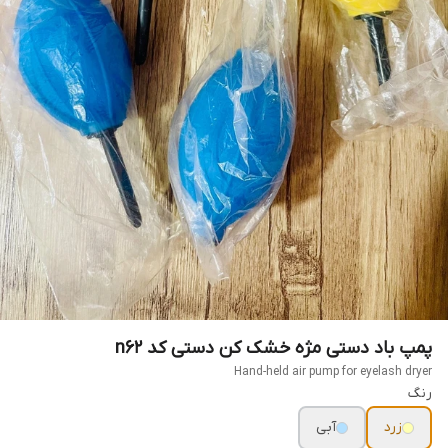
پمپ باد دستی مژه خشک کن دستی کد n62
Hand-held air pump for eyelash dryer
رنگ
زرد
آبی