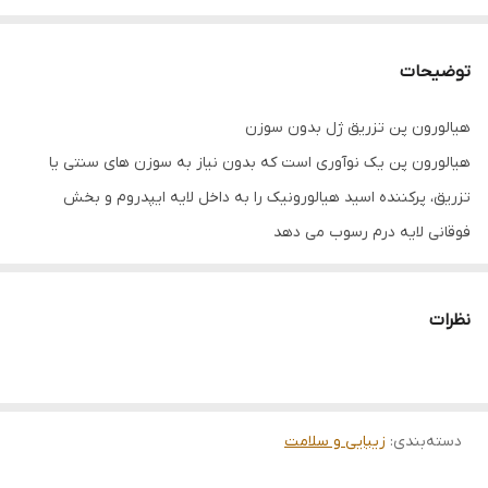
توضیحات
هیالورون پن تزریق ژل بدون سوزن
هیالورون پن یک نوآوری است که بدون نیاز به سوزن های سنتی یا
تزریق، پرکننده اسید هیالورونیک را به داخل لایه ایپدروم و بخش
فوقانی لایه درم رسوب می دهد
این دستگاه برای مشتریانی که با سوزن راحت نیستند یا از آن می ترسند
این درمان بدون درد سریع بوده و تقریبا غیرتهاجمی است و به مشتریان
نظرات
اجازه می دهد، لب های خود را پر و گوشتالو کنند و خطوط ریز و چروک را
کاهش می دهد. این قلم از فناوری فشاری استفاده می کند که باعث می
شود اسید هیالورونیک به مولکولهایی در مقیاس نانو تبدیل شده و
دسته‌بندی
:
زیبایی و سلامت
پرکننده اسید هیالورونیک را به داخل پوست وارد می کند.
قطر این جریان 0.17 میلیمتر است (دو برابر کوچکتر از کوچکترین سوزن