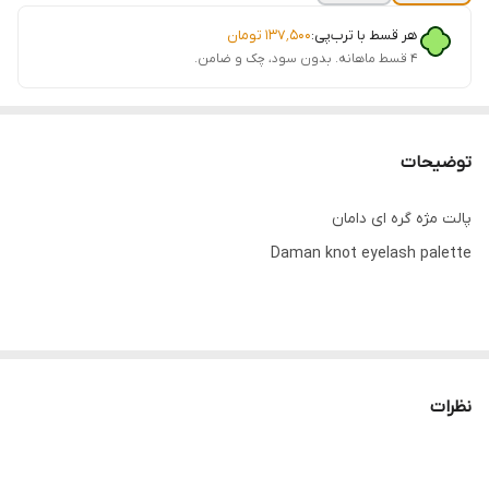
هر قسط با ترب‌پی:
۱۳۷٬۵۰۰
تومان
۴ قسط ماهانه. بدون سود، چک و ضامن.
توضیحات
پالت مژه گره ای دامان
Daman knot eyelash palette
نظرات