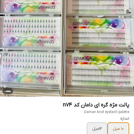
پالت مژه گره ای دامان کد n74
Daman knot eyelash palette
اندازه
۱۰ میل
۱۲میل