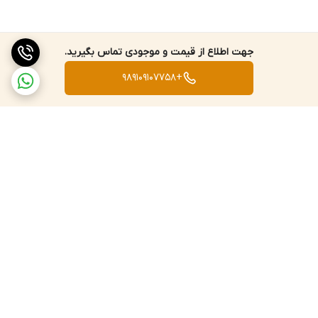
جهت اطلاع از قیمت و موجودی تماس بگیرید.
+989109107758
برگشت به بالا