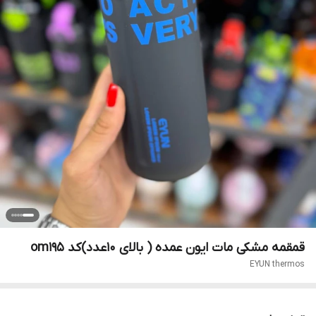
قمقمه مشکی مات ایون عمده ( بالای ۱۰عدد)کد om195
EYUN thermos