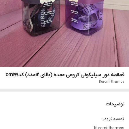
قمقمه دور سیلیکونی کرومی عمده (بالای ۱۲عدد) کدom199
Kuromi thermos
توضیحات
قمقمه کرومی
Kuromi thermos