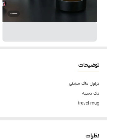
توضیحات
تراول ماگ مشکی
تک دسته
travel mug
درب دار
صافی دار
حجم: ۴۵۰ میل
نظرات