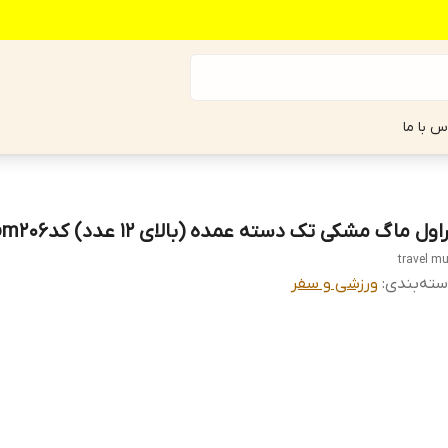
س با ما
اول ماگ مشکی تک دسته عمده (بالای ۱۲ عدد) کدom206
travel m
ته‌بندی
:
ورزشی و سفر