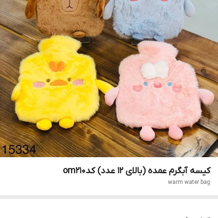
کیسه آبگرم عمده (بالای ۱۲ عدد) کدom210
warm water bag