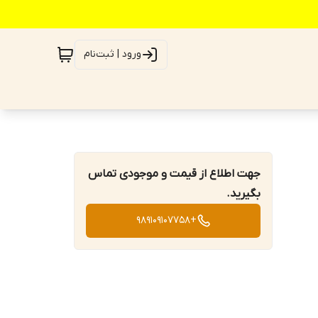
ورود | ثبت‌نام
جهت اطلاع از قیمت و موجودی تماس
بگیرید.
+989109107758