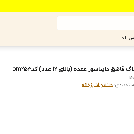
س با ما
گ قاشق دایناسور عمده (بالای ۱2 عدد) کدom253
Mu
ته‌بندی
:
خانه و آشپزخانه