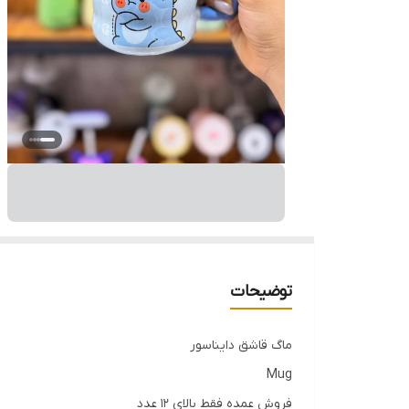
توضیحات
ماگ قاشق دایناسور
Mug
فروش عمده فقط بالای 12 عدد