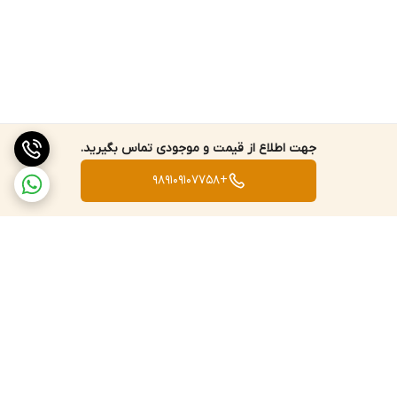
جهت اطلاع از قیمت و موجودی تماس بگیرید.
+989109107758
برگشت به بالا