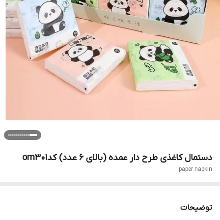
دستمال کاغذی طرح دار عمده (بالای 6 عدد) کدom301
paper napkin
توضیحات