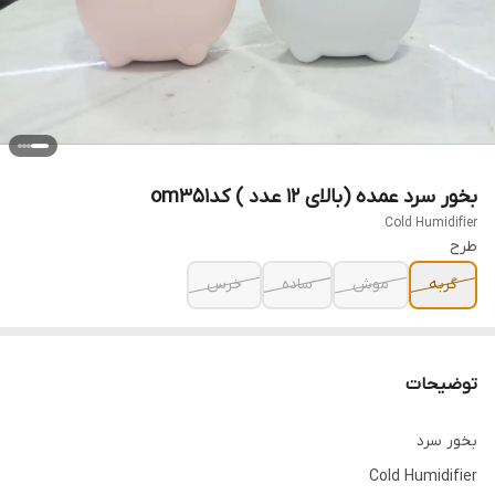
بخور سرد عمده (بالای ۱۲ عدد ) کدom351
Cold Humidifier
طرح
گربه
موش
ساده
خرس
توضیحات
بخور سرد
Cold Humidifier