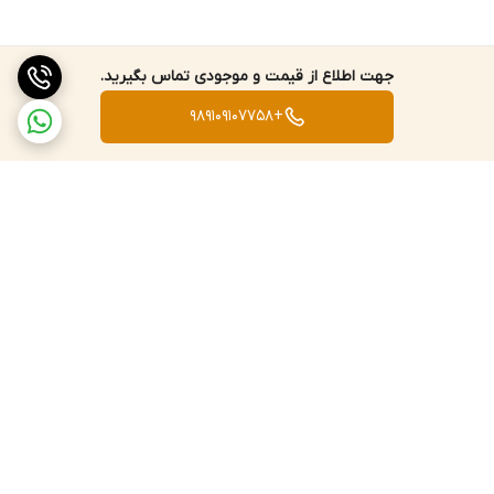
جهت اطلاع از قیمت و موجودی تماس بگیرید.
+989109107758
برگشت به بالا