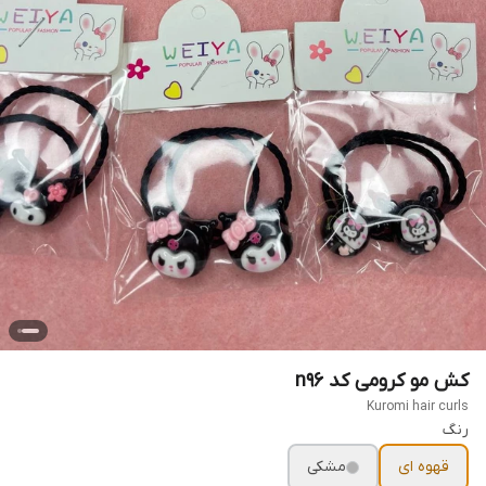
کش مو کرومی کد n96
Kuromi hair curls
رنگ
قهوه ای
مشکی