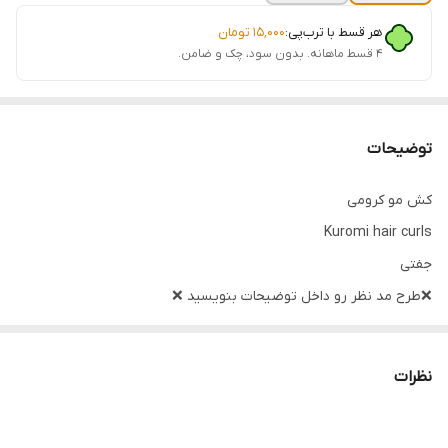
هر قسط با ترب‌پی:
۱۵٬۰۰۰
تومان
۴ قسط ماهانه. بدون سود، چک و ضامن.
توضیحات
کش مو کرومی
Kuromi hair curls
جفتی
❌طرح مد نظر رو داخل توضیحات بنویسید ❌
در صورت نوشته نشدن به صورت رندوم ارسال می‌شود
نظرات