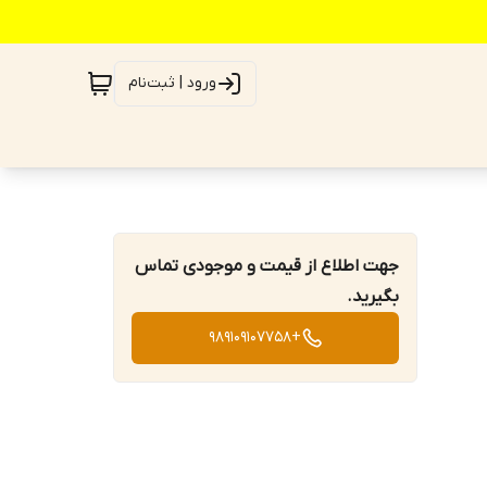
ورود | ثبت‌نام
جهت اطلاع از قیمت و موجودی تماس
بگیرید.
+989109107758