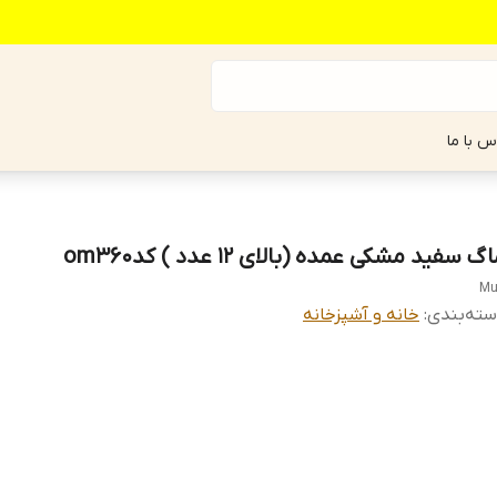
س با ما
گ سفید مشکی عمده (بالای 12 عدد ) کدom360
Mu
ته‌بندی
:
خانه و آشپزخانه