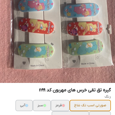
گیره تق تقی خرس های مهربون کد n99
رنگ
صورتی اسب تک شاخ
قرمز
سبز
آبی