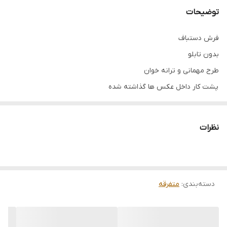
توضیحات
فرش دستباف
بدون تابلو
طرح مهمانی و ترانه خوان
پشت کار داخل عکس ها گذاشته شده
طول و عرض مهمانی 98*73
طول و عرض ترانه خوان 100*70
نظرات
چله ابریشم
پرداخت شده
رنگ‌بندی شاد و جذاب
دسته‌بندی
:
متفرقه