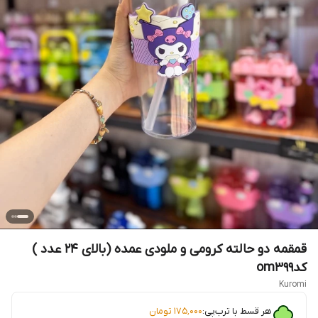
قمقمه دو حالته کرومی و ملودی عمده (بالای ۲۴ عدد )
کدom3۹۹
Kuromi
هر قسط با ترب‌پی:
۱۷۵٬۰۰۰
تومان