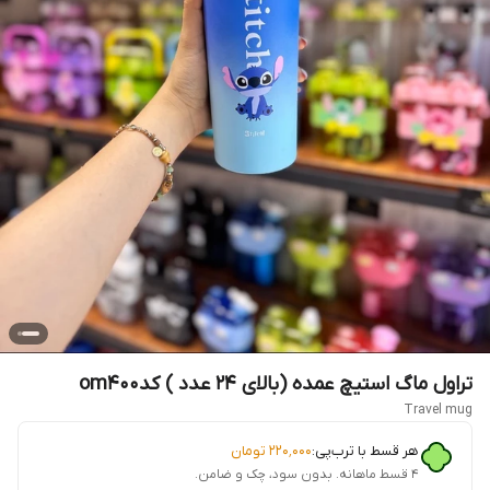
تراول ماگ استیچ عمده (بالای ۲۴ عدد ) کدom۴۰۰
Travel mug
هر قسط با ترب‌پی:
۲۲۰٬۰۰۰
تومان
۴ قسط ماهانه. بدون سود، چک و ضامن.