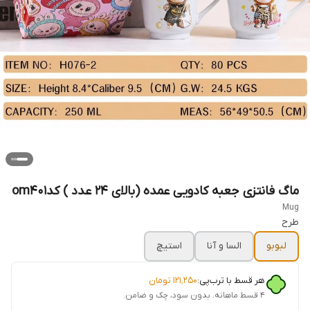
ماگ فانتزی جعبه کادویی عمده (بالای ۲۴ عدد ) کدom۴۰۱
Mug
طرح
لبوبو
السا و آنا
استیچ
هر قسط با ترب‌پی:
۱۲۱٬۲۵۰
تومان
۴ قسط ماهانه. بدون سود، چک و ضامن.