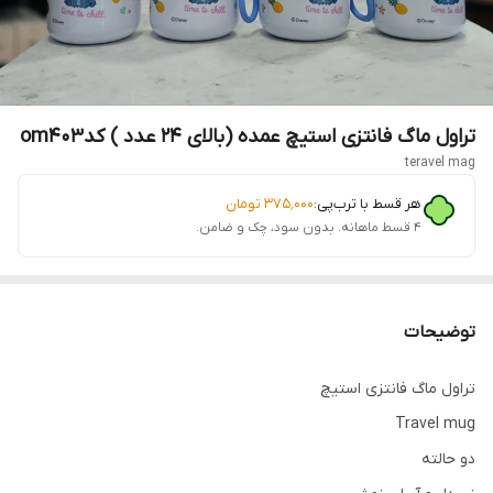
تراول ماگ فانتزی استیچ عمده (بالای ۲۴ عدد ) کدom۴۰۳
teravel mag
هر قسط با ترب‌پی:
۳۷۵٬۰۰۰
تومان
۴ قسط ماهانه. بدون سود، چک و ضامن.
توضیحات
تراول ماگ فانتزی استیچ
Travel mug
دو حالته