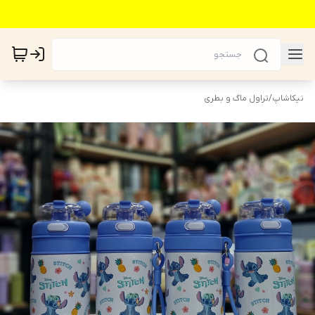
نیکاشاپ
/
تراول ماگ و بطری