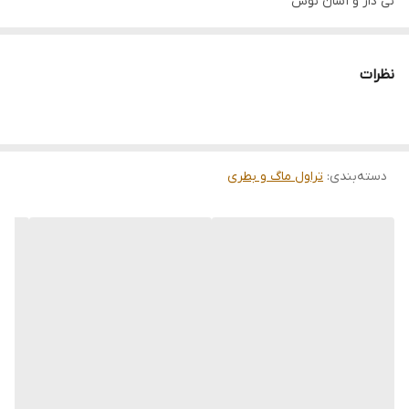
نی دار و آسان نوش
فروش عمده فقط بالای 24 عدد
نظرات
دسته‌بندی
:
تراول ماگ و بطری