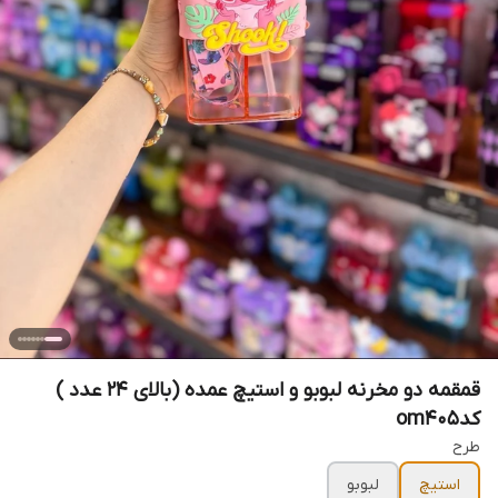
قمقمه دو مخرنه لبوبو و استیچ عمده (بالای ۲۴ عدد )
کدom۴۰5
طرح
استیچ
لبوبو