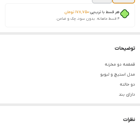
هر قسط با ترب‌پی:
۱۷۸٬۷۵۰
تومان
۴ قسط ماهانه. بدون سود، چک و ضامن.
توضیحات
قمقمه دو مخزنه
مدل استیچ و لبوبو
دو حالته
دارای بند
فروش عمده فقط بالای ۲۴ عدد
نظرات