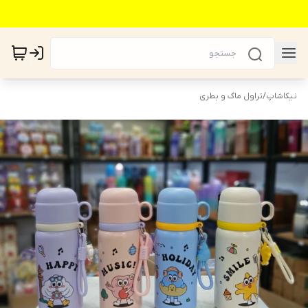
نیکاشاپ
/
تراول ماگ و بطری