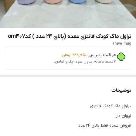
تراول ماگ کودک فانتزی عمده (بالای ۲۴ عدد ) کدom۴۰۷
Travel mug
هر قسط با ترب‌پی:
۲۴۸٬۷۵۰
تومان
۴ قسط ماهانه. بدون سود، چک و ضامن.
توضیحات
تراول ماگ کودک فانتزی
لیوان دار
فروش عمده فقط بالای ۲۴ عدد