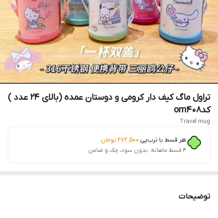
تراول ماگ کیف دار کرومی و دوستان عمده (بالای ۲۴ عدد )
کدom۴۰۸
Travel mug
هر قسط با ترب‌پی:
۲۷۲٬۵۰۰
تومان
۴ قسط ماهانه. بدون سود، چک و ضامن.
توضیحات